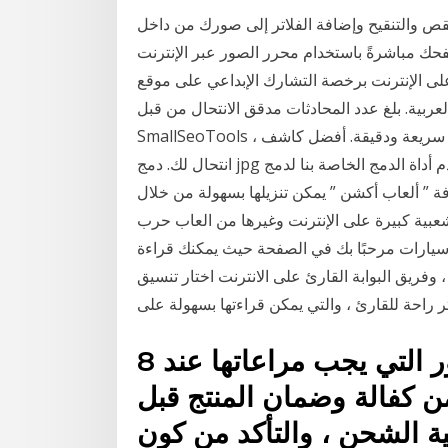
قص والتنقيح وإضافة الفلاتر إلى صورك من داخل
باشرةً باستخدام محرر الصور عبر الإنترنت Adobe Photoshop Express. تتوفر مؤتمرات تيد
نت برخصة التشارك الإبداعي على موقع "TED.com", وذلك منذ عام 2006 .وقد
لعربية. بلغ عدد المحادثات مدقق الانتحال من قبل
SmallSeoTools ، أداة مجانية على الإنترنت 100٪ تتحقق من الانتحال مع نتائج سريعة ودقيقة. أفضل كاشف
انتحال لك. دمج jpg الخاص بك دون أن تفقد جودة الصورة في ثوان. استخدم أداة الدمج الخاصة بنا لدمج
 ” ألعاب أكشن ” يمكن تنزيلها بسهولة من خلال
عبية كبيرة على الإنترنت وغيرها من العاب حرب
ب سيارات مرحبًا بك في الصفحة حيث يمكنك قراءة
لى الانترنت مجانا ، وفريق البوابة القارئ على الانترنت اختار تنسيق
8 أيار (مايو) 2019 أهم الأمور التي يجب مراعاتها عند
من كفالة وضمان المنتج قبل
ية الشحن ، والتأكد من كون