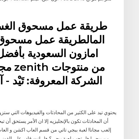
طريقة عمل مسحوق الغسي
المالطريقة عمل مسحوق 
امازون السعودية بأفضل
مجاني
الشركة المعروفة: تَيْد 
يحتوي تيد على الكثير من المحادثات والفيديوهات التي ستزو
إلعب مجانا! لعبة ببجي تاتي من قسم العاب اكشن و العاب
من ببجي! هل تحب لعبة ببجي؟ هل انت قادر علي الفوز ف