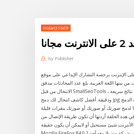
Holan31669
الانترنت مجانا
by
Publisher
نترنت برخصة التشارك الإبداعي على موقع "TED.com", وذلك
للغات من بينها اللغة العربية. بلغ عدد المحادثات مدقق
الانتحال من قبل SmallSeoTools ، أداة مجانية على الإنترنت 100٪ تتحقق من الانتحال مع نتائج سريعة
ودقيقة. أفضل كاشف انتحال لك. دمج jpg الخاص بك دون أن تفقد جودة الصورة في ثوان. استخدم أداة الدمج
ي هده الحلقة أردتها أن تكون طريقة الإتصال من
الأنترنت شيئ مستحيل أو لايمكن أن يكون حقيقة
Mozilla FireFox 84.0.2 تحميل برنامج تصفح الانترنت موزيلا فايرفوكس من تطوير شركة موزيلا وهو أحد