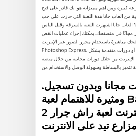
عة كبيرة ومن اهم مميزاته هو انك قادر على فتح
لية من العاب جاتا هذة اللعبة التي حازت علي حب
؟ العاب جاتا اشتهرت اللعبة بالسرقة وقتل الناس
ر مجانًا في متصفحك. يمكنك إجراء عمليات القص
مباشرةً باستخدام محرر الصور عبر الإنترنت Adobe
Photoshop Express. تعلم اللغة الانجليزية سواء كنت تبحث عن دورات مبتدئة أو دورات متقدمة بشكل
من خلال دورات مجانية من خلال منصة alison الإيرلندية.. تعلم اللغة الإنجليزية في
ة تتميز بالبساطة وسهولة الوصل والاستخدام من
ت مجانا وبدون تسجيل.
ومثيرة للاهتمام لعبة Baby Taylor Farm Tour
2 ﺔﻴﻨﻐﻟﺍ ﻞﻴﺻﺎﺤﻤﻟﺍ على الانترنت لعبة راش جرار