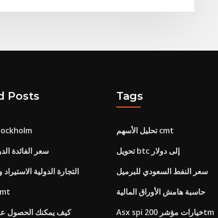
d Posts
Tags
تحليل الأسهم cmt
جيسي شينغ kholm
تحويل btc إلى دولار
سعر الفائدة الد
سعر النفط السعودي للبرميل
التجارة الدولية الاستيراد 
حاسبة هامش الأوراق المالية
تحليل الأس
Asx spi خيارات مؤشر 200tm
كيف يمكنك الحصول على