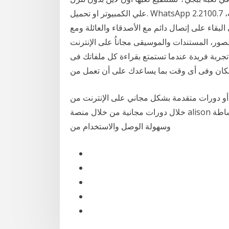
علي الكمبيوتر او تحميل. WhatsApp 2.2100.7 برنامج الدردشة والتراسل الفوري مع الاصدقاء عبر الانترنت،
لبقاء على إتصال دائم مع الأصدقاء والعائلة ومع
 ملفات. تخزين الصور، المستندات والموسيقى مجاناُ على الإنترنت
مجاناً، إنها تجربة فريدة عندما تستمتع بقراءة كل ملفاتك فى
كان وفى أى وقت بما يساعدك على أن تعمل من
 أو دورات متقدمة بشكل مجاني على الإنترنت من
خلال دورات مجانية من خلال منصة alison الإيرلندية.. تعلم اللغة الإنجليزية في المنصة تتميز بالبساطة
وسهولة الوصل والاستخدام من