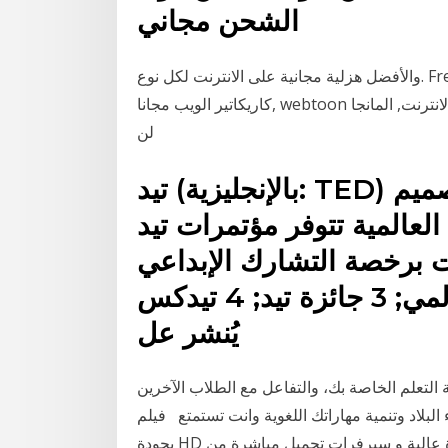
الشحن مجاني
والأفضل هزلية مجانية على الانترنت لكل نوع. Freecomiconline.me هو أيضا مكان حيث يمكنك القراءة
كاريكاتير الويب مجانا, webtoon مجانا, مانهوا الحرة على الانترنت, المانجا doujins الحرة ويتم تحديثها يوميا.
لن
تيد (بالإنجليزية: TED) هي اختصار لتكنولوجيا وترفيه وتصميم
لعالمية تتوفر مؤتمرات تيد
ت برخصة التشارك الإبداعي
على موقع 1 خلفية; 2 تيد العالمي; 3 جائزة تيد; 4 تيدكس
يُنشر عل
 التعلم الخاصة بك، والتفاعل مع الطلاب الآخرين
وتنمية مهاراتك اللغوية وانت تستمتع فيلم Ted 2 2015 مترجم موقع فشار مترجم
بجودة HD جودة عالية و سيرفرات تحميل مباشرة من Fushaar اون لاين. فيلم Ted 2 2015 مترجم موقع