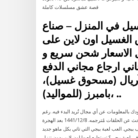
قصة عشق مسلسلات كاملة
ل في المنزل – صناع
الغسيل اون لاين على
 الاسعار شحن سريع و
 ارجاع مجاني الدفع zenith من منتوجات
- آريال (مسحوق غسيل)،
بامبرز (للمواليد)، ..
دك بالمعلومات عن أي مجال تُريد البدء فيه. رغم
أن المحادثات تكون بالإنجليزيه إلا ان الأمر يستحق أن تبحث عن الحلقات مُترجمه. 8‏‏/12‏‏/1441 بعد الهجرة
 ببجي. العب لعبة ببجي التي تاتي بكل ماهو جديد
ي لعبة ببجي؟ تستطيع لعبها اون لاين بدون تنزل