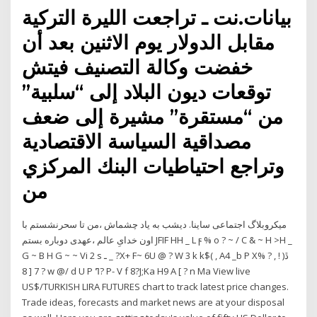
بيانات.نت ـ تراجعت الليرة التركية
مقابل الدولار يوم الاثنين بعد أن
خفضت وكالة التصنيف فيتش
توقعات ديون البلاد إلى “سلبية”
من “مستقرة” مشيرة إلى ضعف
مصداقية السياسة الاقتصادية
وتراجع احتياطيات البنك المركزي
من
میکروبلاگ اجتماعی ساینا. دیشب به یاد چشماش ،من تا سحرنشستم با
اون خدایِ عالم ،عهدی دوباره بستم JFIF HH _ L ϝ % o ? ~ / C & ~ H >H _
G ~ B H G ~ ~ Vi 2 s ـ _ ?X+ F~ 6U @ ? W 3 k k$( , A4 _b P X% ? , ! ڐ(
? 7 [ 8 w @/ d U P ߣ? P- V f 8?J;Ka H9 A [ ? n Ma View live
US$/TURKISH LIRA FUTURES chart to track latest price changes.
Trade ideas, forecasts and market news are at your disposal