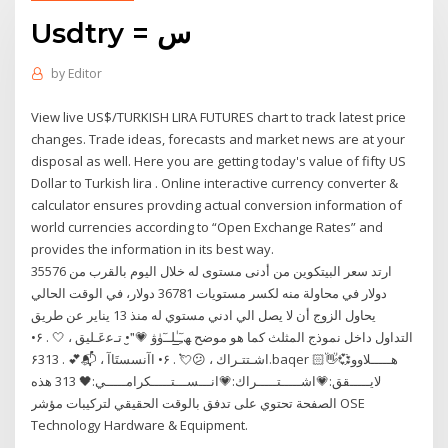
Usdtry = س
by
Editor
View live US$/TURKISH LIRA FUTURES chart to track latest price
changes. Trade ideas, forecasts and market news are at your
disposal as well. Here you are getting today's value of fifty US
Dollar to Turkish lira . Online interactive currency converter &
calculator ensures provding actual conversion information of
world currencies according to “Open Exchange Rates” and
provides the information in its best way.
ارتد سعر البيتكوين من أدنى مستوى له خلال اليوم بالقرب من 35576
دولار في محاولة منه لكسر مستويات 36781 دولار، في الوقت الحالي
يحاول الزوج أن لا يصل الي ادني مستوي له منذ 13 يناير عن طريق
التداول داخل نموذج المثلث كما هو موضح ﮫـِ̲ٓـٰلــٓﯛﯞ 💗"̮• تـﻋﻋَـليق ، 🤍 . ۶•
اشـتتـراك ، 😕💘 . ۶• اآنسستَاآ ، 📬💕 . ۶313.baqer هـــــلاوو💞👋🏻
لايـــــقق:💗اشـــــتـــــراك:💗انـــســـتـــــكرامـــــي:🖤 313 هذه
الصفحة تحتوي على تدفق بالوقت الحقيقي لتركيبات مؤشر OSE
Technology Hardware & Equipment.