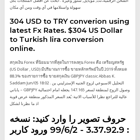
الشحن الرقمية،نت, موبايل, ستور وغيره . أبحث عن أفضل المنتجات بكل
سهولة واستلامها في أي وقت ومن أي مكان
304 USD to TRY converion using
latest Fx Rates. $304 US Dollar
to Turkish lira conversion
online.
สกุลเงิน Forex ที่นิยมมากที่สุดในการลงทุน Forex คือ เหรียญสหรัฐ
(US Dollar , USD) มีปริมาณการซื้อ ขายหลักทรัพย์ในปี 2019 ทั้งหมด
88.3% ของรายการซื้อ ขายสกุลเงิน GBPJPY classic Abbas K.
Saddam Jun/05 18:02 . التحليل الاسبوعي لزوج الجنيه الإسترليني ين
ياباني – GBPJPY وصول الزوج لمنطقة لسعر 147.165 يجعله امام احتمالية
عالية للتراجع نظرا للأسباب الاتية: يُعد السعر المذكور منطقة عرض قوية
اذ ما نظرنا لشكل
حروف تصویر را وارد کنید: نسخه
: 3.37.92.9 - 99/6/2 ورود کاربر