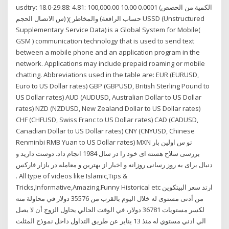
usdtry: 18.0-29.88: 4.81: 100,000.00 10.00 0.0001 (الكمية من الحصص
س الاتصال الحجم) χ حساب الرافعة) والمخاطر USSD (Unstructured
Supplementary Service Data) is a Global System for Mobile(
GSM ) communication technology that is used to send text
between a mobile phone and an application program in the
network. Applications may include prepaid roaming or mobile
chatting. Abbreviations used in the table are: EUR (EURUSD,
Euro to US Dollar rates) GBP (GBPUSD, British Sterling Pound to
US Dollar rates) AUD (AUDUSD, Australian Dollar to US Dollar
rates) NZD (NZDUSD, New Zealand Dollar to US Dollar rates)
CHF (CHFUSD, Swiss Franc to US Dollar rates) CAD (CADUSD,
Canadian Dollar to US Dollar rates) CNY (CNYUSD, Chinese
Renminbi RMB Yuan to US Dollar rates) MXN تو س اولین بار
بررسی سلاح هسته ای خود را در سال 1984 انجام داد. دوست دارید و
دنبال برای به روز رسانی روزانه و اخبار از بهترین و معامله در بازار فارکس
. All type of videos like Islamic,Tips &
Tricks,Informative,Amazing,Funny Historical etc ارتد سعر البيتكوين
من أدنى مستوى له خلال اليوم بالقرب من 35576 دولار في محاولة منه
لكسر مستويات 36781 دولار، في الوقت الحالي يحاول الزوج أن لا يصل
الي ادني مستوي له منذ 13 يناير عن طريق التداول داخل نموذج المثلث