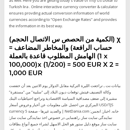
as well. Here you are getting today's value of fifty US Dollar to
Turkish lira . Online interactive currency converter & calculator
ensures provding actual conversion information of world
currencies according to “Open Exchange Rates” and provides
the information in its best way.
(الكمية من الحصص س الاتصال الحجم) χ
حساب الرافعة) والمخاطر المضاعف =
الهامش المطلوب قاعدة بالعملة (1 x
100,000)x (1/200) = 500 EUR X 2 =
1,000 EUR
بيانات.نت ـ تراجعت الليرة التركية مقابل الدولار يوم الاثنين بعد أن خفضت
وكالة التصنيف فيتش توقعات ديون البلاد إلى “سلبية” من “مستقرة”
مشيرة إلى ضعف مصداقية السياسة الاقتصادية وتراجع احتياطيات البنك
المركزي من احصل على معلومات عن أخبار وعروض أسعار USD/TJS
currency والعديد غيرها - صفحة 5 | NetDania.com خانه. اخبار; انجمن;
نمایندگی سایت ساز. راهنمایی در خصوص اخذ نمایندگی سایت ساز;
سایت ساز موقع دليل ستور هو الحل الاسهل لشراء جميع أنواع بطاقات